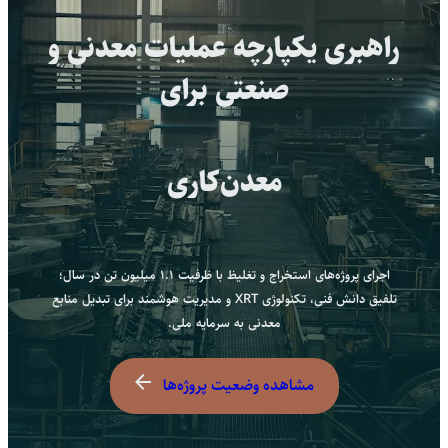
رفتن
راهبری یکپارچه عملیات معدنی و
به
مس‌کاوان نماد
محتوا
صنعتی برای
معدن‌کاری پایدار و دوس
اجرای پروژه‌های استخراج و تغلیظ با ظرفیت ۱.۱ میلیون تن در سال؛
تلفیق دانش فنی، تکنولوژی XRT و مدیریت هوشمند برای تبدیل منابع
معدنی به سرمایه ملی.
مشاهده وضعیت پروژه‌ها