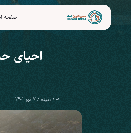
صفحه ا
احیای حی
/
7 تیر 1401
1–2 دقیقه