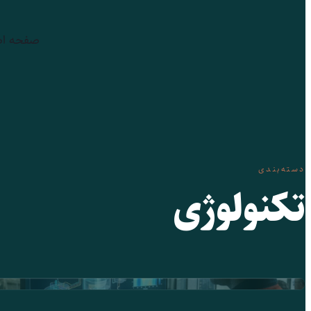
رفتن
به
صفحه ا
محتوا
دسته‌بندی
تکنولوژی
18 خرداد 1405
تکنولوژی