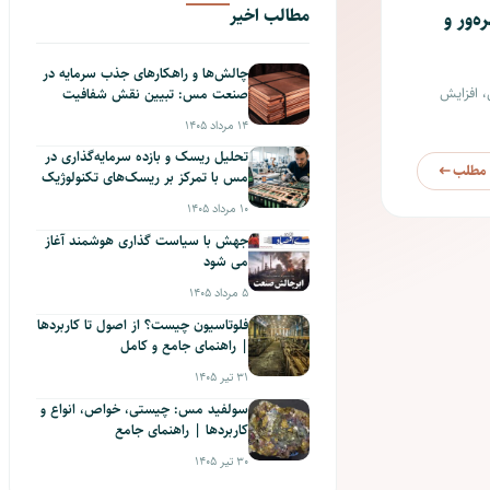
مطالب اخیر
بهره‌ور و
چالش‌ها و راهکارهای جذب سرمایه در
 افزایش
صنعت مس: تبیین نقش شفافیت
ساختاری، حاکمیت شرکتی
14 مرداد 1405
تحلیل ریسک و بازده سرمایه‌گذاری در
 مطلب
مس با تمرکز بر ریسک‌های تکنولوژیک
و بازار
10 مرداد 1405
جهش با سیاست گذاری هوشمند آغاز
می شود
5 مرداد 1405
فلوتاسیون چیست؟ از اصول تا کاربردها
| راهنمای جامع و کامل
31 تیر 1405
سولفید مس: چیستی، خواص، انواع و
کاربردها | راهنمای جامع
30 تیر 1405