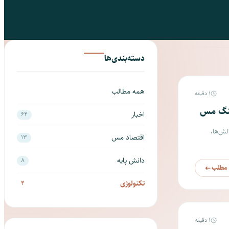
انقلاب پرعیارسازی خشک (Ore Sorting) در
ور و
دسته‌بندی‌ها
همه مطالب
1 دقیقه
نسنگ مس
اخبار
64
لش‌ها،
اقتصاد مس
13
دانش پایه
8
 مطلب
تکنولوژی
2
1 دقیقه