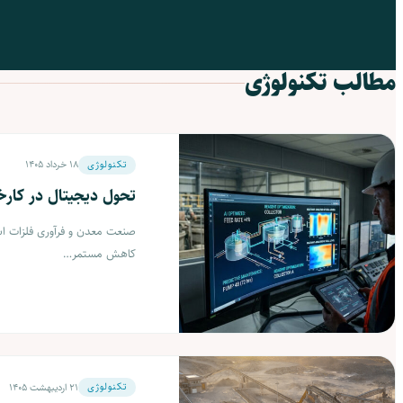
تحول دیجیتال در کارخانه‌های تغلیظ: نقش ه
مصنوعی و بیولیچینگ در فرآوری کانسنگ مس
مطالب تکنولوژی
18 خرداد 1405
تکنولوژی
تحول دیجیتال در کار
صنعت معدن و فرآوری فلزات اسا
کاهش مستمر…
21 اردیبهشت 1405
تکنولوژی