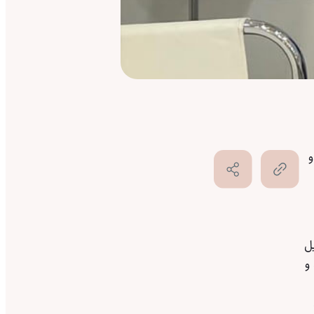
و
یل
و