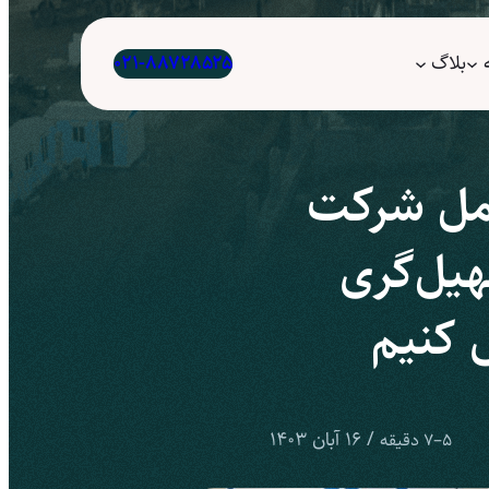
بلاگ
۰۲۱-۸۸۷۲۸۵۲۵
امل شرکت
هیل‌گری
ش کنیم
/
16 آبان 1403
5–7 دقیقه