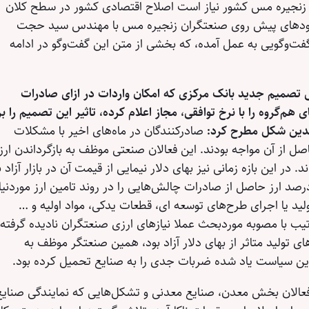
ر زنجیره مس کشور نیاز است اصلاح اقتصادی کشور در سطح کلان
مبودهای پیش روی صنعتگران زنجیره مس با مهندس سید حجت
ت‌وگویی به عمل آمده، که بخشی از متن این گفت‌وگو در ادامه
صمیم جدید بانک مرکزی که امکان واردات در ازای صادرات
م‌گروه را با نرخ توافقی، مجاز اعلام کرده، تاثیر این تصمیم را بر
 بدین شکل مطرح کرد:
صادرکنندگان در ماه‌های اخیر با مشکلات
ل از آن مواجه بودند. این فعالان صنعتی موظف به بازگرداندن ارز
 در این بازه زمانی نیز بهای دلار نیمایی از قیمت آن در بازار آزاد ب
 فاصله گرفت. الزام به بازگشت ۱۰۰ درصد ارز حاصل از صادرات چالش‌هایی را در روند تامین ارز موردنیا
لید یا اجرای طرح‌های توسعه ای، قطعات یدکی، مواد اولیه و …
ترتیب با مصوبه موردبحث عملا نیازهای ارزی صنعتگران نادیده گرفته
ای تولید متاثر از بهای دلار آزاد بود، همین صنعتگر موظف به
راین سیاست یاد شده ضربات جدی را به صنایع تحمیل کرده بود.
الان بخش معدن، صنایع معدنی و تشکل‌هایی که نمایندگی صنایع