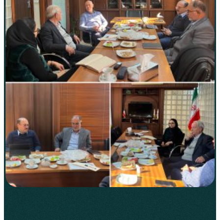
مس‌کاوان نماد
جلسه کمیته محیط زیست و منابع
طبیعی
/
9 آذر 1401
اخبار
1–2 دقیقه