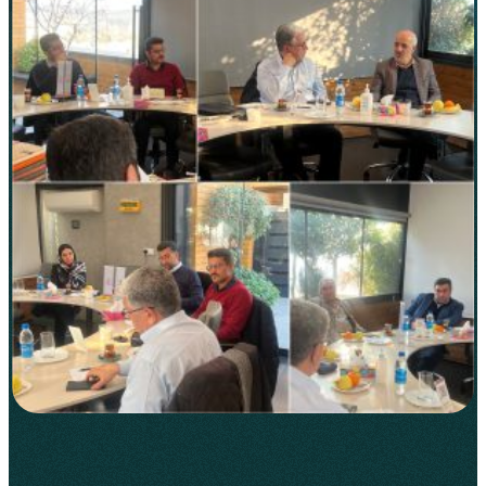
مس‌کاوان نماد
جلسه ششم کمیته صنایع
پایین‌دستی
/
14 بهمن 1401
اخبار
1–2 دقیقه