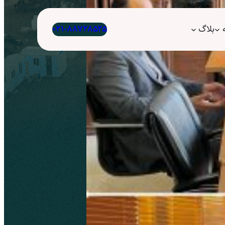
بلاگ
۰۲۱-۸۸۷۲۸۵۲۵
بع طبیعی
/
3 مهر 1402
1–2 دقیقه