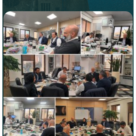
مس‌کاوان نماد
آنچه در جلسه هیئت مدیره
انجمن مس ایران با مهندس
محتشمی‌پور، معاون معدنی وزارت
صمت گذشت
/
3 آذر 1401
اخبار
6–9 دقیقه