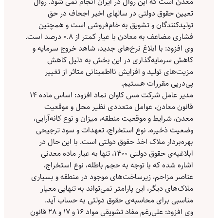
معدن است که این روال در ایران انجام نمی شود. روال
تعیین حقوق دولتی در سالهای اخیر اجحاف در حق
تولیدکنندگان و تشویق به خام‌فروشی است و همچنین
فشاری مضاعف به معادن با عیار کمتر از ۰.۸ درصد است.
وی افزود: با ابلاغ نرخ‌های جدید، شاهد خروج سرمایه و
کاهش سرمایه‌گذاری در این بخش به دلیل کاهش
مزیت‌های تولید و افزایش نااطمینانی متاثر از تغییر
پی‌درپی مقررات هستیم.
مدیر عامل شرکت مس کاوان نماد افزود: اساس ماده ۱۴
قانون معادن، عوامل متعددی نظیر محل و موقعیت
معدن، شرایط و موقعیت منطقه، میزان و نوع کانه‌آرایی،
وضعیت ذخیره، نوع استخراج، تعهدات و سود ترجیحی
بهره‌بردار ملاک اخذ حقوق دولتی است. با این حال در
ابلاغیه‌ی حقوق دولتی ۱۴۰۰، تنها به عیار ماده معدنی
اشاره شده که با توجه به حجم باطله، نوع استخراج،
عناصر مزاحم، زیرساخت‌های موجود در منطقه و بسیاری
ملاک‌های دیگر، این پارامتر نمی‌تواند به تنهایی معیار
مناسبی برای محاسبه‌ی حقوق دولتی به حساب آید.
وی افزود: علی‌رغم مفاد تشویقی مواد ۱۶ و ۱۷ و ۲۸ قانون