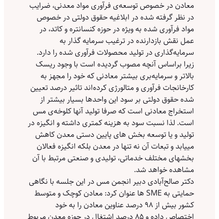
معادن در خصوص توسعه‌ی فرآوری مواد معدنی، ضرایب
در نظر گرفته شده در ابلاغیه حقوق دولتی در خصوص
مواد فرآوری شده به ویژه در حوزه کنسانتره و کاتد، در
عمل نقش بازدارنده در ترغیب سرمایه گذار به
سرمایه‌گذاری در تولید محصولات فرآوری شده را دارد.
زیرا براساس آنچه مصوب گردیده است با وجود ریسک
بالاتر و سرمایه‌بری بیشتر معادنی که خود را مجهز به
کارخانجات فرآوری و متالورژی کرده‌اند تاثیر درصد تعیین
شده حقوق دولتی بر سود این واحدها بسیار بیشتر از
استخراج معادنی است که صرفا تولید آنها کلوخه‌ی مس
است. لذا نسبت سود به هزینه کمتری داشته و انگیزه در
تولید و یا توسعه بخش های پایین دستی معدن کاهش
مییابد و تبعات آن نه تنها در معدن بلکه انگیزه فعالان
بخشهای مختلف خدماتی، تولیدی و صنعتی مرتبط با آن
مشاهده خواهد شد.
دکتر صالح‌آبادی دبیر انجمن مس در این جلسه با نگاهی
حمایتی به SME ها عنوان کرد: معادن کوچک و متوسط
کشور بیش از ۹۸ درصد عناوین معادن را به خود
اختصاص داده و ۸۵ درصد اشتغال در حوزه معدن مربوط